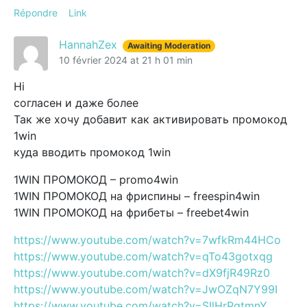
Répondre
Link
HannahZex
Awaiting Moderation
10 février 2024 at 21 h 01 min
Hi
согласен и даже более
Так же хочу добавит как активировать промокод
1win
куда вводить промокод 1win
1WIN ПРОМОКОД – promo4win
1WIN ПРОМОКОД на фриспины – freespin4win
1WIN ПРОМОКОД на фрибеты – freebet4win
https://www.youtube.com/watch?v=7wfkRm44HCo
https://www.youtube.com/watch?v=qTo43gotxqg
https://www.youtube.com/watch?v=dX9fjR49Rz0
https://www.youtube.com/watch?v=JwOZqN7Y99I
https://www.youtube.com/watch?v=SIlHrPgtmnY