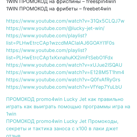
1WIN ПРОМОКОД на фриспины – freespin4win
1WIN ПРОМОКОД на фрибеты – freebet4win
https://www.youtube.com/watch?v=31Qx5CLQJ7w
https://www.youtube.com/@lucky-jet-win/
https://www.youtube.com/playlist?
list=PLHwEtrcCAp1wzcdMAClaIAJ6GOAYI1F0s
https://www.youtube.com/playlist?
list=PLHwEtrcCAp1xKxnahuKX2imFtSebO1Fdx
https://www.youtube.com/watch?v=xUJue2ISQAU
https://www.youtube.com/watch?v=E128M5T1hm4
https://www.youtube.com/watch?v=Q0fvAfRyGrs
https://www.youtube.com/watch?v=VfYep7YuLbU
ПРОМОКОД promo4win Lucky Jet как правильно
играть как выиграть помощью программы игра на
1win
ПРОМОКОД promo4win Lucky Jet Промокоды,
секреты и тактика заноса с х100 в лаки джет
отзыв