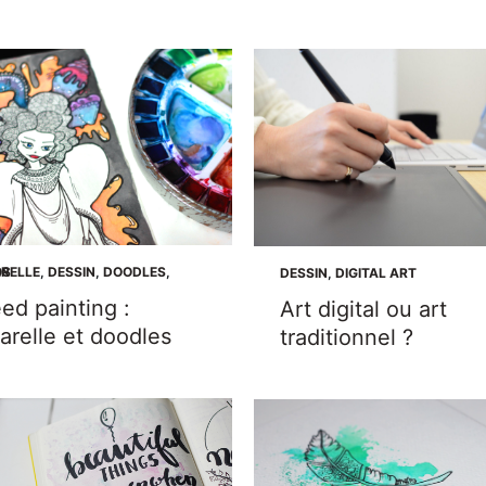
RELLE
OS
,
DESSIN
,
DOODLES
,
DESSIN
,
DIGITAL ART
ed painting :
Art digital ou art
arelle et doodles
traditionnel ?