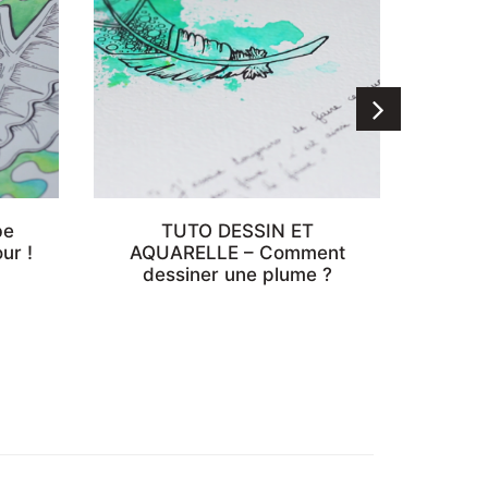
be
TUTO DESSIN ET
ur !
AQUARELLE – Comment
l’ins
dessiner une plume ?