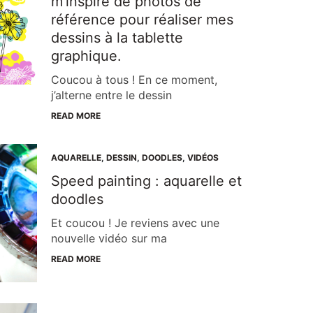
m’inspire de photos de
référence pour réaliser mes
dessins à la tablette
graphique.
Coucou à tous ! En ce moment,
j’alterne entre le dessin
READ MORE
AQUARELLE
,
DESSIN
,
DOODLES
,
VIDÉOS
Speed painting : aquarelle et
doodles
Et coucou ! Je reviens avec une
nouvelle vidéo sur ma
READ MORE