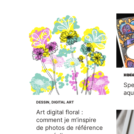
AQUA
VIDÉ
Spe
aqu
DESSIN
,
DIGITAL ART
Art digital floral :
comment je m’inspire
de photos de référence